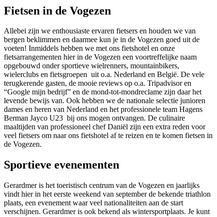
Fietsen in de Vogezen
Allebei zijn we enthousiaste ervaren fietsers en houden we van
bergen beklimmen en daarmee kun je in de Vogezen goed uit de
voeten! Inmiddels hebben we met ons fietshotel en onze
fietsarrangementen hier in de Vogezen een voortreffelijke naam
opgebouwd onder sportieve wielrenners, mountainbikers,
wielerclubs en fietsgroepen uit o.a. Nederland en België. De vele
terugkerende gasten, de mooie reviews op o.a. Tripadvisor en
“Google mijn bedrijf” en de mond-tot-mondreclame zijn daar het
levende bewijs van. Ook hebben we de nationale selectie junioren
dames en heren van Nederland en het professionele team Hagens
Berman Jayco U23 bij ons mogen ontvangen. De culinaire
maaltijden van professioneel chef Daniël zijn een extra reden voor
veel fietsers om naar ons fietshotel af te reizen en te komen fietsen in
de Vogezen.
Sportieve evenementen
Gerardmer is het toeristisch centrum van de Vogezen en jaarlijks
vindt hier in het eerste weekend van september de bekende triathlon
plaats, een evenement waar veel nationaliteiten aan de start
verschijnen. Gerardmer is ook bekend als wintersportplaats. Je kunt