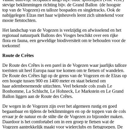
stevige beklimmingen richting bijv. de Grand Ballon (de hoogste
top van de Vogezen) en talloze bospaden en singletracks. Ook de
nabijgelegen Elzas met haar wijnheuvels leent zich uitstekend voor
mooie fietstochten.
Het landschap van de Vogezen is veelzijdig en afwisselend en het
regionaal natuurpark Ballons des Vosges beschikt over een rijke
flora en fauna, een geweldige biodiversiteit om te behouden voor de
toekomst!
Route de Crêtes
De Route des Crêtes is een parel in de Vogezen waar jaarlijks talloze
toeristen uit heel Europa naar toe komen om te fietsen of wandelen.
De Route des Crêtes ligt op de grens van de Vogezen en de Elzas op
een hoogte tussen 900 en 1400 meter en staat bekend om
haar adembenemende uitizchten. Veel bekende cols zoals Le
Bonhomme, La Schlucht, Le Hohneck, Le Markstein en Le Grand
Ballon liggen aan de Route des Crêtes.
De wegen in de Vogezen zijn over het algemeen rustig en goed
begaanbaar en tijdens de beklimmingen en op de toppen van de cols
ervaar je de natuur en de stilte die de Vogezen zo bijzonder maken.
Daardoor is het comfortabel om in een groep te fietsen wat de
Vogezen aantrekkelijk maakt voor wielerclubs en fietsgroepen. De