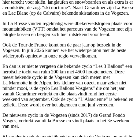
hier terecht voor skiën, langlaufen en snowboarden en als extra is er
avondskiën, de zog. “ski nocturne”. Naast Gerardmer zijn La Bresse
en Lac Blanc (op de Calvaire) bekende skistations in de Vogezen.
In La Bresse vinden regelmatig wereldbekerwedstrijden plaats voor
mountainbiken (VTT) omdat het parcours van de Vogezen met zijn
talrijke bossen en bergen zich hier uitstekend voor leent.
Ook de Tour de France komt om de paar jaar op bezoek in de
Vogezen. In juli 2026 kunnen we het wielerpeloton met de beste
wielerprofs opnieuw in onze regio verwelkomen.
En dan is er niet te vergeten die bekende cyclo “Les 3 Ballons” een
heroïsche tocht van ruim 200 km met 4500 hoogtemeters. Deze
meest bekende cyclo in de Vogezen kan zich meten met
La Marmotte in de Alpen. Iets kleiner van opzet, maar zeker niet
minder mooi, is de cyclo Les Ballons Vosgiens” die om het jaar
vanuit Gerardmer vertrekt en die plaatsvindt rond het eerste
weekend van september. Ook de cyclo "L'Alsacienne" is bekend en
geliefd. Deze wordt over het algemeen eind juni verreden.
De nieuwste cyclo in de Vogezen (sinds 2017) de Grand Fondo
Vosges, vertrekt vanuit la Bresse en vindt plaats in het 3e weekend
van mei.
BIjzonder is ook de mogelijkheid om cols in de Vogezen autovrij te