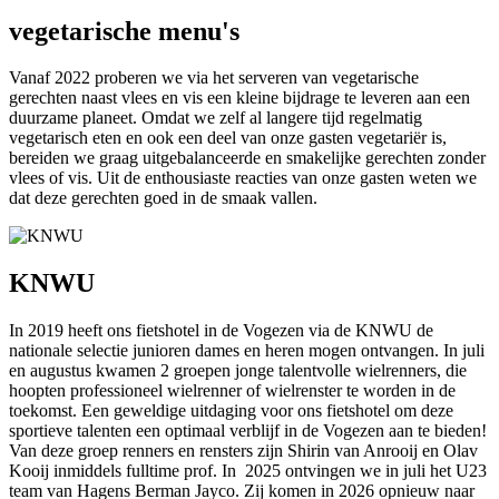
vegetarische menu's
Vanaf 2022 proberen we via het serveren van vegetarische
gerechten naast vlees en vis een kleine bijdrage te leveren aan een
duurzame planeet. Omdat we zelf al langere tijd regelmatig
vegetarisch eten en ook een deel van onze gasten vegetariër is,
bereiden we graag uitgebalanceerde en smakelijke gerechten zonder
vlees of vis. Uit de enthousiaste reacties van onze gasten weten we
dat deze gerechten goed in de smaak vallen.
KNWU
In 2019 heeft ons fietshotel in de Vogezen via de KNWU de
nationale selectie junioren dames en heren mogen ontvangen. In juli
en augustus kwamen 2 groepen jonge talentvolle wielrenners, die
hoopten professioneel wielrenner of wielrenster te worden in de
toekomst. Een geweldige uitdaging voor ons fietshotel om deze
sportieve talenten een optimaal verblijf in de Vogezen aan te bieden!
Van deze groep renners en rensters zijn Shirin van Anrooij en Olav
Kooij inmiddels fulltime prof. In 2025 ontvingen we in juli het U23
team van Hagens Berman Jayco. Zij komen in 2026 opnieuw naar