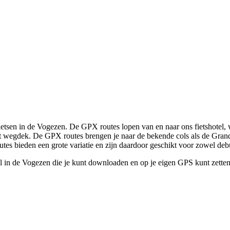
ietsen in de Vogezen. De GPX routes lopen van en naar ons fietshotel, w
et wegdek. De GPX routes brengen je naar de bekende cols als de Grand 
utes bieden een grote variatie en zijn daardoor geschikt voor zowel deb
tel in de Vogezen die je kunt downloaden en op je eigen GPS kunt zette